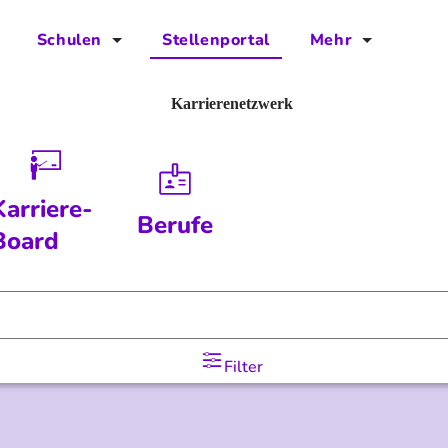
Schulen
Stellenportal
Mehr
für Schulen
FAQs
Karrierenetzwerk
Vorteile für Schulen
Jobs
Kontakt
Karriere-
Berufe
Über das Team
Board
Presse
Blog
Filter
Projekt IBodS
Projekt DiAX