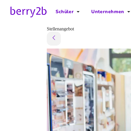
Schüler
Unternehmen
für Schüler
für Unternehmen
Stellenangebot
Schulplaner
Preise
Downloads by AzubiNow
Video-Anleitungen
Unterstütze uns!