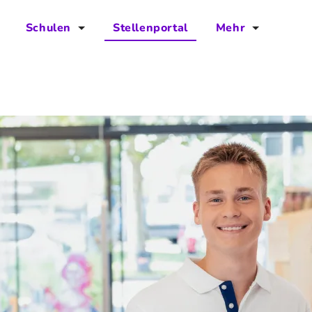
Schulen
Stellenportal
Mehr
für Schulen
FAQs
Vorteile für Schulen
Jobs
Kontakt
Über das Team
Presse
Blog
Projekt IBodS
Projekt DiAX