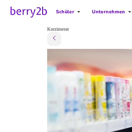
Schüler
Unternehmen
für Schüler
für Unternehmen
Kurzinserat
Schulplaner
Preise
Downloads by AzubiNow
Video-Anleitungen
Unterstütze uns!