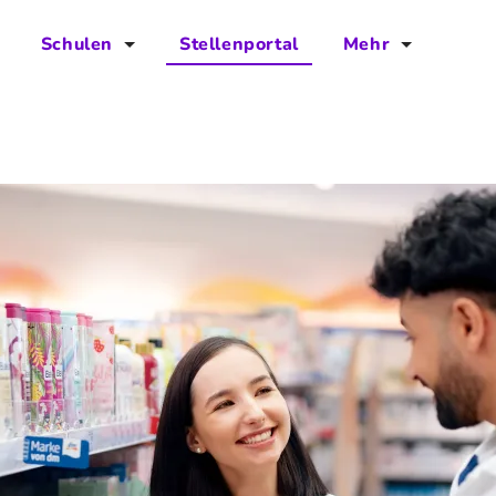
Schulen
Stellenportal
Mehr
für Schulen
FAQs
Vorteile für Schulen
Jobs
Kontakt
Über das Team
Presse
Blog
Projekt IBodS
Projekt DiAX