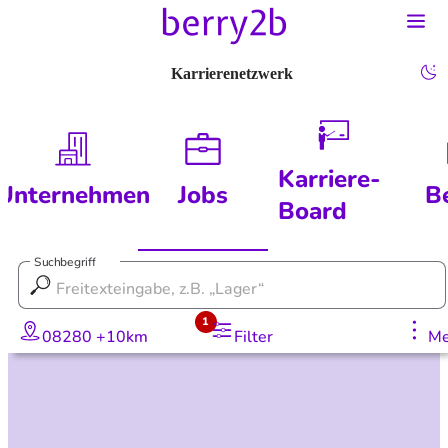
Karrierenetzwerk
Karriere-
Unternehmen
Jobs
B
Board
Suchbegriff
1
08280 +10km
Filter
Me