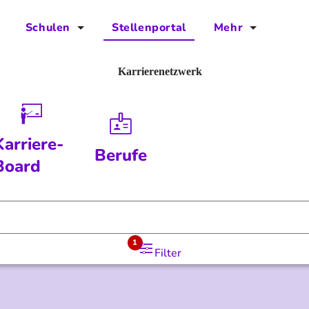
Schulen
Stellenportal
Mehr
für Schulen
FAQs
Karrierenetzwerk
Vorteile für Schulen
Jobs
Kontakt
Karriere-
Berufe
Über das Team
Board
Presse
Blog
1
Filter
Projekt IBodS
Projekt DiAX