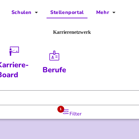
Schulen
Stellenportal
Mehr
für Schulen
FAQs
Karrierenetzwerk
Vorteile für Schulen
Jobs
Kontakt
Karriere-
Berufe
Über das Team
Board
Presse
Blog
1
Filter
Projekt IBodS
Projekt DiAX