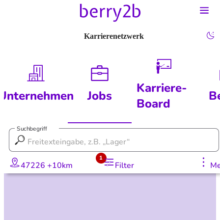
Karrierenetzwerk
Karriere-
Unternehmen
Jobs
B
Board
Suchbegriff
1
47226 +10km
Filter
Me