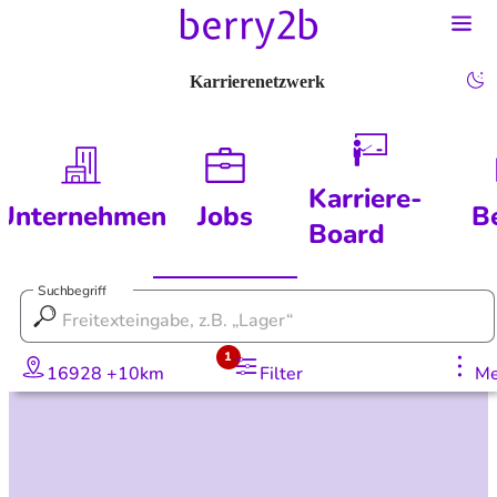
Karrierenetzwerk
Karriere-
Unternehmen
Jobs
B
Board
Suchbegriff
1
16928 +10km
Filter
Me