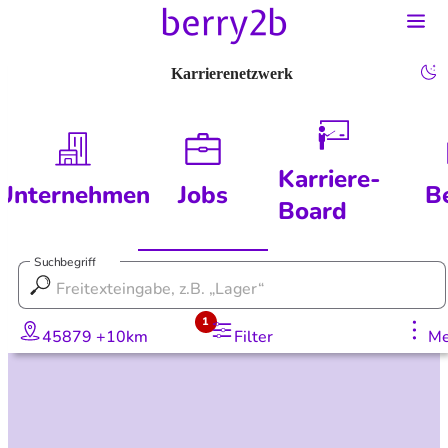
Karrierenetzwerk
Karriere-
Unternehmen
Jobs
B
Board
Suchbegriff
1
45879 +10km
Filter
Me