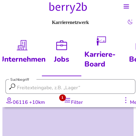
Karrierenetzwerk
Karriere-
Unternehmen
Jobs
B
Board
Suchbegriff
1
06116 +10km
Filter
Me