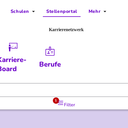
Schulen
Stellenportal
Mehr
für Schulen
FAQs
Karrierenetzwerk
Vorteile für Schulen
Jobs
Kontakt
Karriere-
Berufe
Über das Team
Board
Presse
Blog
1
Filter
Projekt IBodS
Projekt DiAX