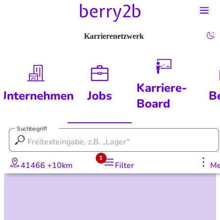
Karrierenetzwerk
Karriere-
Unternehmen
Jobs
B
Board
Suchbegriff
1
41466 +10km
Filter
Me