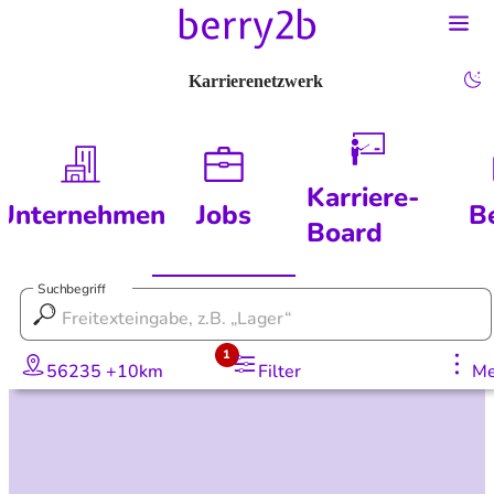
Karrierenetzwerk
Karriere-
Unternehmen
Jobs
B
Board
Suchbegriff
1
56235 +10km
Filter
Me