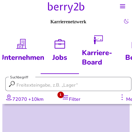
Karrierenetzwerk
Karriere-
Unternehmen
Jobs
B
Board
Suchbegriff
1
72070 +10km
Filter
Me