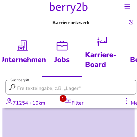
Karrierenetzwerk
Karriere-
Unternehmen
Jobs
B
Board
Suchbegriff
1
71254 +10km
Filter
Me