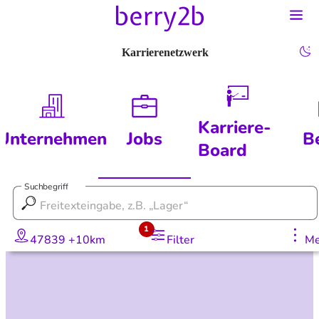
Karrierenetzwerk
Karriere-
Unternehmen
Jobs
B
Board
Suchbegriff
1
47839 +10km
Filter
Me