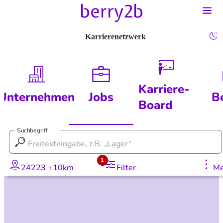
Karrierenetzwerk
Karriere-
Unternehmen
Jobs
B
Board
Suchbegriff
1
24223 +10km
Filter
Me