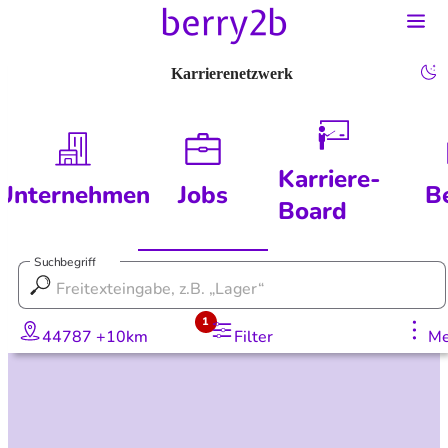
Karrierenetzwerk
Karriere-
Unternehmen
Jobs
B
Board
Suchbegriff
1
44787 +10km
Filter
Me