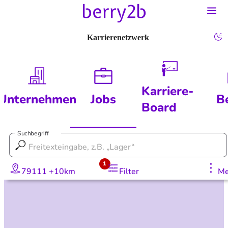
Karrierenetzwerk
Karriere-
Unternehmen
Jobs
B
Board
Suchbegriff
1
79111 +10km
Filter
Me