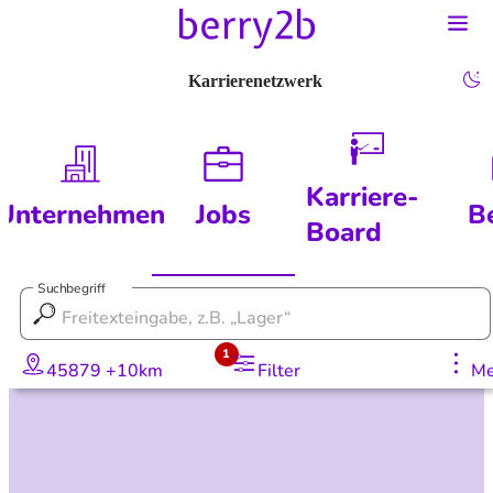
Karrierenetzwerk
Karriere-
Unternehmen
Jobs
B
Board
Suchbegriff
1
45879 +10km
Filter
Me