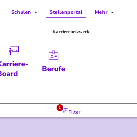
Schulen
Stellenportal
Mehr
für Schulen
FAQs
Karrierenetzwerk
Vorteile für Schulen
Jobs
Kontakt
Karriere-
Berufe
Über das Team
Board
Presse
Blog
1
Filter
Projekt IBodS
Projekt DiAX