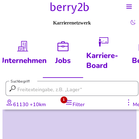
Karrierenetzwerk
Karriere-
Unternehmen
Jobs
B
Board
Suchbegriff
1
61130 +10km
Filter
Me