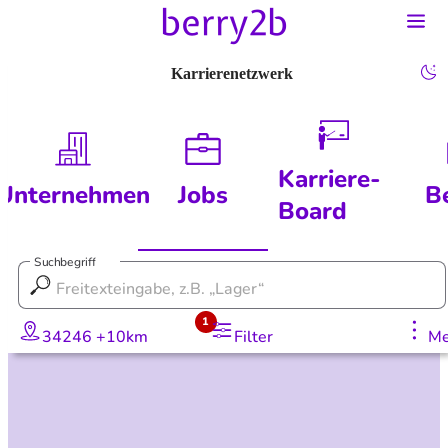
Karrierenetzwerk
Karriere-
Unternehmen
Jobs
B
Board
Suchbegriff
1
34246 +10km
Filter
Me