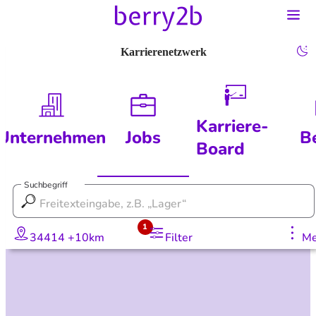
Karrierenetzwerk
Karriere-
Unternehmen
Jobs
B
Board
Suchbegriff
1
34414 +10km
Filter
Me