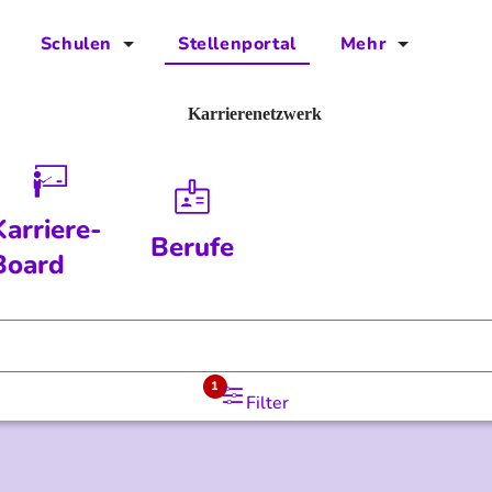
Schulen
Stellenportal
Mehr
für Schulen
FAQs
Karrierenetzwerk
Vorteile für Schulen
Jobs
Kontakt
Karriere-
Berufe
Über das Team
Board
Presse
Blog
1
Filter
Projekt IBodS
Projekt DiAX