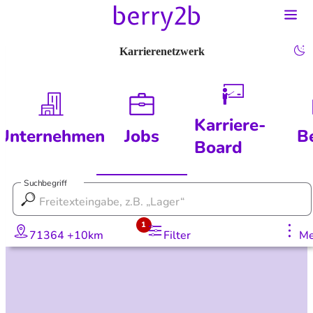
Karrierenetzwerk
Karriere-
Unternehmen
Jobs
B
Board
Suchbegriff
1
71364 +10km
Filter
Me