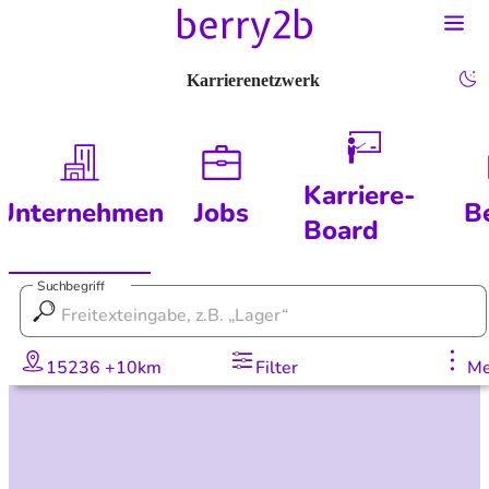
Karrierenetzwerk
Karriere-
Unternehmen
Jobs
B
Board
Suchbegriff
15236 +10km
Filter
Me