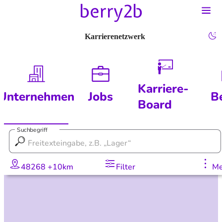
Karrierenetzwerk
Karriere-
Unternehmen
Jobs
B
Board
Suchbegriff
48268 +10km
Filter
Me