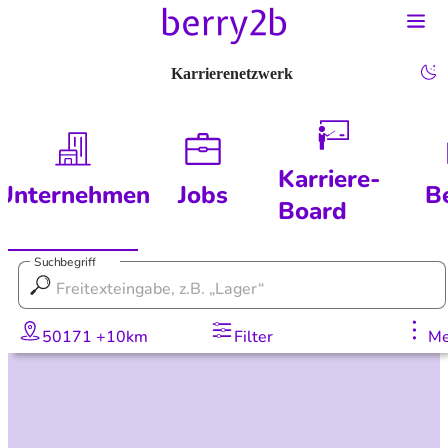
Karrierenetzwerk
Karriere-
Unternehmen
Jobs
B
Board
Suchbegriff
50171 +10km
Filter
Me