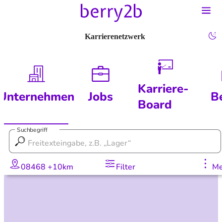
Karrierenetzwerk
Karriere-
Unternehmen
Jobs
B
Board
Suchbegriff
08468 +10km
Filter
Me