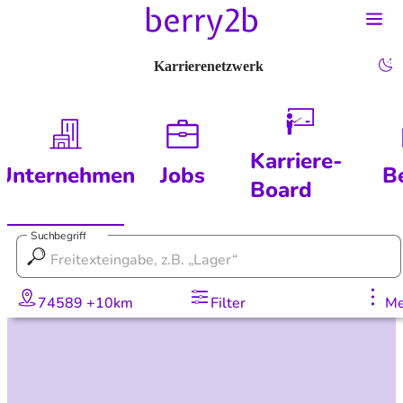
Karrierenetzwerk
Karriere-
Unternehmen
Jobs
B
Board
Suchbegriff
74589 +10km
Filter
Me