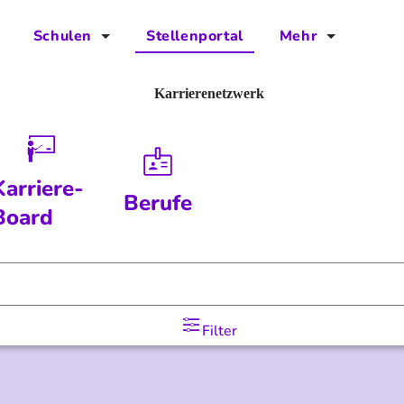
Schulen
Stellenportal
Mehr
für Schulen
FAQs
Karrierenetzwerk
Vorteile für Schulen
Jobs
Kontakt
Karriere-
Berufe
Über das Team
Board
Presse
Blog
Filter
Projekt IBodS
Projekt DiAX