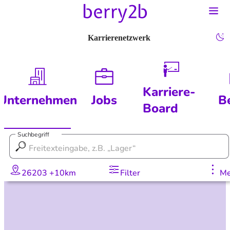
Karrierenetzwerk
Karriere-
Unternehmen
Jobs
B
Board
Suchbegriff
26203 +10km
Filter
Me